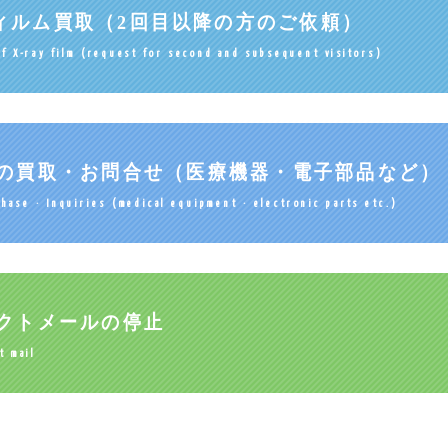
ィルム買取
（2回目以降の方のご依頼）
f X-ray film (request for second and subsequent visitors)
の買取・お問合せ
（医療機器・電子部品など）
hase · Inquiries (medical equipment · electronic parts etc.)
クトメールの停止
t mail