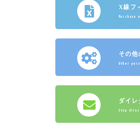
X線フ
Purchase o
その他
Other purc
ダイレ
Stop direc