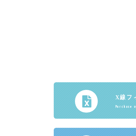
X線フ
Purchase o