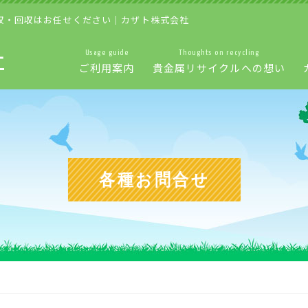
収・回収はお任せください｜カザト株式会社
Usage guide
Thoughts on recycling
ご利用案内
貴金属リサイクルへの想い
各種お問合せ